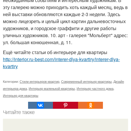
неожиданным событиям и интересным художникам. В
эту галерею можно приходить хоть каждый месяц, ведь в
ней выставки обновляются каждые 2-3 недели. Здесь
можно лицезреть и целый цикл картин дальневосточных
художников, и городское граффити и другие работы
уличных художников. 10. арт - галерея "Мольберт" адрес:
ул. большая конюшенная, д. 11.
Ещё читайте статьи об интерьере для квартиры
http://interior.ru-best.com/interer-dlya-kvartiry/interer-dlya-
kvartiry
Категории:
Стили интерьеров квартир
,
Современный интерьер квартиры
,
Дизайн
интерьера дома
,
Интерьер маленькой квартиры
,
Интерьер частного дома
,
Интерьер для квартиры
Читайте также