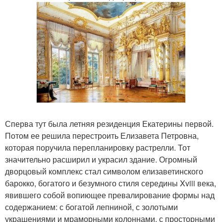
Сперва тут была летняя резиденция Екатерины первой.
Потом ее решила перестроить Елизавета Петровна,
которая поручила перепланировку растрелли. Тот
значительно расширил и украсил здание. Огромный
дворцовый комплекс стал символом елизаветинского
барокко, богатого и безумного стиля середины Xviii века,
явившего собой вопиющее превалирование формы над
содержанием: с богатой лепниной, с золотыми
украшениями и мраморными колоннами, с просторными