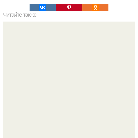
Читайте также
Век живи, век учись.
Привет всем дизайнерам интерьеров и не только!