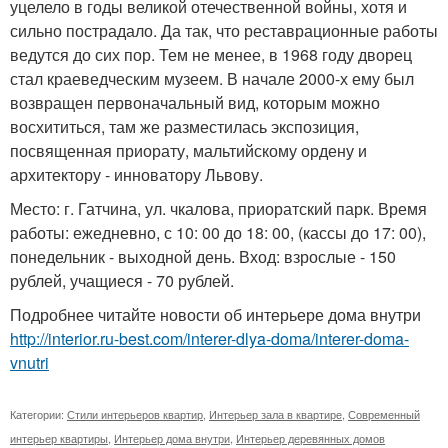
уцелело в годы великой отечественной войны, хотя и
сильно пострадало. Да так, что реставрационные работы
ведутся до сих пор. Тем не менее, в 1968 году дворец
стал краеведческим музеем. В начале 2000-х ему был
возвращен первоначальный вид, которым можно
восхититься, там же разместилась экспозиция,
посвященная приорату, мальтийскому ордену и
архитектору - инноватору Львову.
Место: г. Гатчина, ул. чкалова, приоратский парк. Время
работы: ежедневно, с 10: 00 до 18: 00, (кассы до 17: 00),
понедельник - выходной день. Вход: взрослые - 150
рублей, учащиеся - 70 рублей.
Подробнее читайте новости об интерьере дома внутри
http://interior.ru-best.com/interer-dlya-doma/interer-doma-
vnutri
Категории:
Стили интерьеров квартир
,
Интерьер зала в квартире
,
Современный
интерьер квартиры
,
Интерьер дома внутри
,
Интерьер деревянных домов