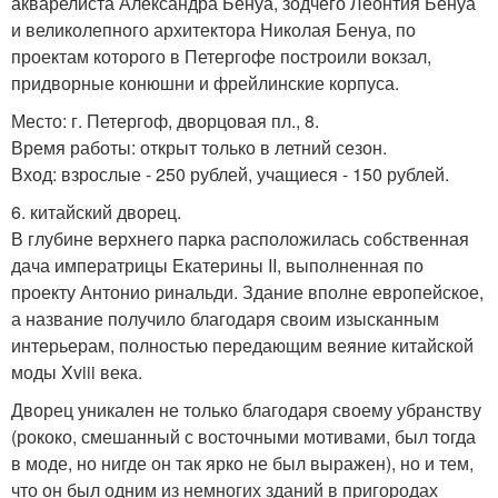
акварелиста Александра Бенуа, зодчего Леонтия Бенуа
и великолепного архитектора Николая Бенуа, по
проектам которого в Петергофе построили вокзал,
придворные конюшни и фрейлинские корпуса.
Место: г. Петергоф, дворцовая пл., 8.
Время работы: открыт только в летний сезон.
Вход: взрослые - 250 рублей, учащиеся - 150 рублей.
6. китайский дворец.
В глубине верхнего парка расположилась собственная
дача императрицы Екатерины II, выполненная по
проекту Антонио ринальди. Здание вполне европейское,
а название получило благодаря своим изысканным
интерьерам, полностью передающим веяние китайской
моды Xviii века.
Дворец уникален не только благодаря своему убранству
(рококо, смешанный с восточными мотивами, был тогда
в моде, но нигде он так ярко не был выражен), но и тем,
что он был одним из немногих зданий в пригородах