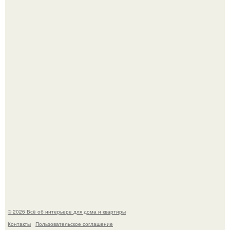
Опишите интерьер кухни в 2-3 словах.
"Ух, Заморочился же Дизайнер", - подумала я, когда
зашла в кафе - бар "слезы березы".
© 2026 Всё об интерьере для дома и квартиры
Контакты
Пользовательское соглашение