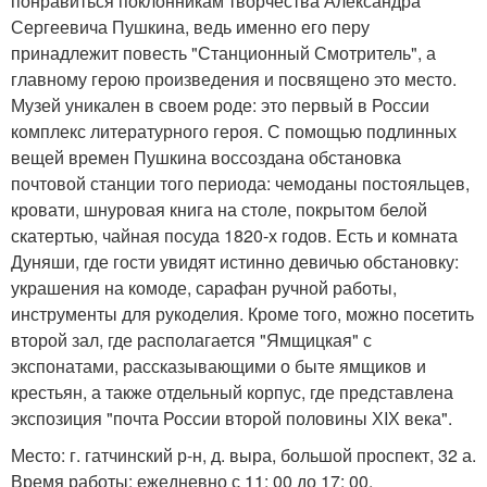
понравиться поклонникам творчества Александра
Сергеевича Пушкина, ведь именно его перу
принадлежит повесть "Станционный Смотритель", а
главному герою произведения и посвящено это место.
Музей уникален в своем роде: это первый в России
комплекс литературного героя. С помощью подлинных
вещей времен Пушкина воссоздана обстановка
почтовой станции того периода: чемоданы постояльцев,
кровати, шнуровая книга на столе, покрытом белой
скатертью, чайная посуда 1820-х годов. Есть и комната
Дуняши, где гости увидят истинно девичью обстановку:
украшения на комоде, сарафан ручной работы,
инструменты для рукоделия. Кроме того, можно посетить
второй зал, где располагается "Ямщицкая" с
экспонатами, рассказывающими о быте ямщиков и
крестьян, а также отдельный корпус, где представлена
экспозиция "почта России второй половины ХIХ века".
Место: г. гатчинский р-н, д. выра, большой проспект, 32 а.
Время работы: ежедневно с 11: 00 до 17: 00,