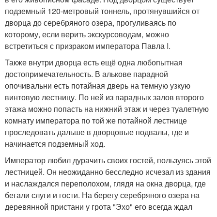
подземный 120-метровый тоннель, протянувшийся от
дворца до серебряного озера, прогуливаясь по
которому, если верить экскурсоводам, можно
встретиться с призраком императора Павла I.
Также внутри дворца есть ещё одна любопытная
достопримечательность. В алькове парадной
опочивальни есть потайная дверь на темную узкую
винтовую лестницу. По ней из парадных залов второго
этажа можно попасть на нижний этаж и через туалетную
комнату императора по той же потайной лестнице
проследовать дальше в дворцовые подвалы, где и
начинается подземный ход.
Император любил дурачить своих гостей, пользуясь этой
лестницей. Он неожиданно бесследно исчезал из здания
и наслаждался переполохом, глядя на окна дворца, где
бегали слуги и гости. На берегу серебряного озера на
деревянной пристани у грота "Эхо" его всегда ждал