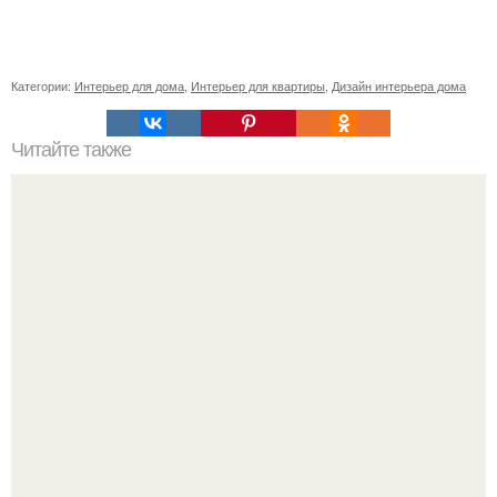
Категории:
Интерьер для дома
,
Интерьер для квартиры
,
Дизайн интерьера дома
Читайте также
Как приготовить гипс для заливки форм. Как разводить
гипс: Все о приготовлении идеального раствора