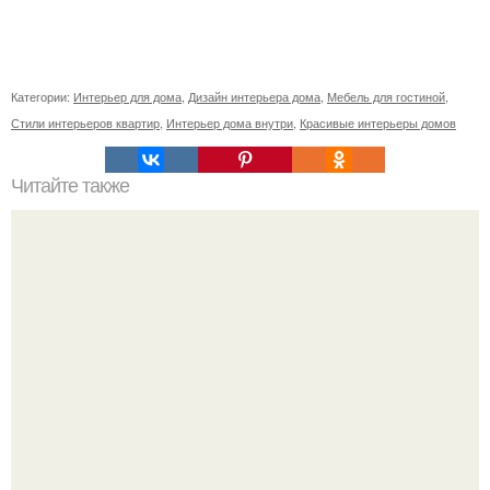
Категории:
Интерьер для дома
,
Дизайн интерьера дома
,
Мебель для гостиной
,
Стили интерьеров квартир
,
Интерьер дома внутри
,
Красивые интерьеры домов
Читайте также
Панорамные рестораны Москвы: 7 лучших из лучших.