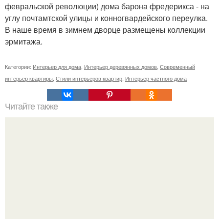
февральской революции) дома барона фредерикса - на
углу почтамтской улицы и конногвардейского переулка.
В наше время в зимнем дворце размещены коллекции
эрмитажа.
Категории:
Интерьер для дома
,
Интерьер деревянных домов
,
Современный
интерьер квартиры
,
Стили интерьеров квартир
,
Интерьер частного дома
Читайте также
Создайте теплый осенний интерьер в вашем доме?