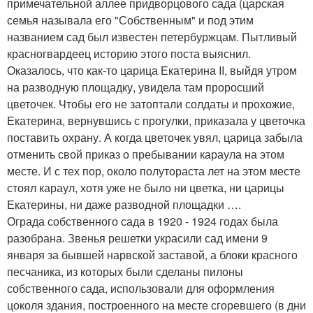
примечательной аллее придворцового сада (царская
семья называла его "Собственным" и под этим
названием сад был известен петербуржцам. Пытливый
красногвардеец историю этого поста выяснил.
Оказалось, что как-то царица Екатерина II, выйдя утром
на разводную площадку, увидела там проросший
цветочек. Чтобы его не затоптали солдаты и прохожие,
Екатерина, вернувшись с прогулки, приказала у цветочка
поставить охрану. А когда цветочек увял, царица забыла
отменить свой приказ о пребывании караула на этом
месте. И с тех пор, около полутораста лет на этом месте
стоял караул, хотя уже не было ни цветка, ни царицы
Екатерины, ни даже разводной площадки ….
Ограда собственного сада в 1920 - 1924 годах была
разобрана. Звенья решетки украсили сад имени 9
января за бывшей нарвской заставой, а блоки красного
песчаника, из которых были сделаны пилоны
собственного сада, использовали для оформления
цоколя здания, построенного на месте сгоревшего (в дни