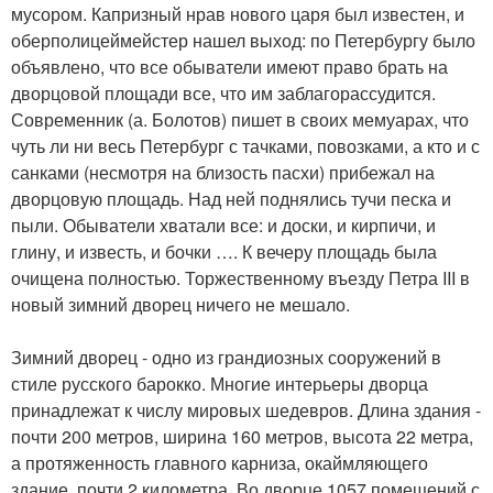
мусором. Капризный нрав нового царя был известен, и
оберполицеймейстер нашел выход: по Петербургу было
объявлено, что все обыватели имеют право брать на
дворцовой площади все, что им заблагорассудится.
Современник (а. Болотов) пишет в своих мемуарах, что
чуть ли ни весь Петербург с тачками, повозками, а кто и с
санками (несмотря на близость пасхи) прибежал на
дворцовую площадь. Над ней поднялись тучи песка и
пыли. Обыватели хватали все: и доски, и кирпичи, и
глину, и известь, и бочки …. К вечеру площадь была
очищена полностью. Торжественному въезду Петра III в
новый зимний дворец ничего не мешало.
Зимний дворец - одно из грандиозных сооружений в
стиле русского барокко. Многие интерьеры дворца
принадлежат к числу мировых шедевров. Длина здания -
почти 200 метров, ширина 160 метров, высота 22 метра,
а протяженность главного карниза, окаймляющего
здание, почти 2 километра. Во дворце 1057 помещений с