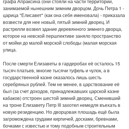
графа Апраксина (они стояли на части территории,
занимаемой нынешним зимним дворцом. Дочь Петра 1 -
царица "Елисавет" (как она себя именовала) - приказала
возвести для нее новый, пятый зимний дворец. И
растрелли возвел здание деревянного зимнего дворца,
которое на невской першпективе заняло пространство
от мойки до малой морской слободы (малая морская
улица.
После смерти Елизаветы в гардеробах её осталось 15
тысяч платьев, многие тысячи туфель и чулок, а в
государственной казне оказалось лишь шесть
серебряных рублей. Тем не менее, в царствование её
был (за счет доходов, принадлежавших царской казне
кабаков) отстроен шестой зимний дворец. Сменивший
на троне Елизавету Петр III захотел немедля въехать в
новую резиденцию. Но дворцовая плошадь ещё была
загромождена грудами кирпичей, досками, бревнами,
бочками с известью и тому подобным строительным