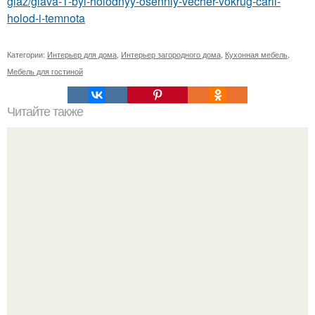
glaz/glava-1-byl-holodnyy-osenniy-vecher-vokrug-caril-
holod-i-temnota
Категории:
Интерьер для дома
,
Интерьер загородного дома
,
Кухонная мебель
,
Мебель для гостиной
Читайте также
Воздействие рукоделия, ручной работы на организм.