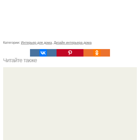
Категории:
Интерьер для дома
,
Дизайн интерьера дома
Читайте также
Васту по цветам. Секреты васту: цветовая гамма для
комнат.