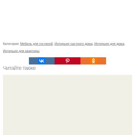
Категории:
Мебель для гостиной
,
Интерьер частного дома
,
Интерьер для дома
,
Интерьер для квартиры
Читайте также
Как правильно обрезать герань, чтобы она пышно цвела.