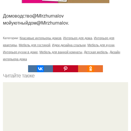
Домоводство@Mirzhurnalov
мойуютныйдом@Mirzhurnalov.
Категории:
Красивые интерьеры домов
,
Интерьер для дома
,
Интерьер для
квартиры
,
Мебель для гостиной
,
Идеи дизайна спальни
,
Мебель для кухни
,
Интерьер кухни в доме
,
Мебель для ванной комнаты
,
Детская мебель
,
Дизайн
интерьера дома
Читайте также
Копирайтер одной известной биржи по написанию