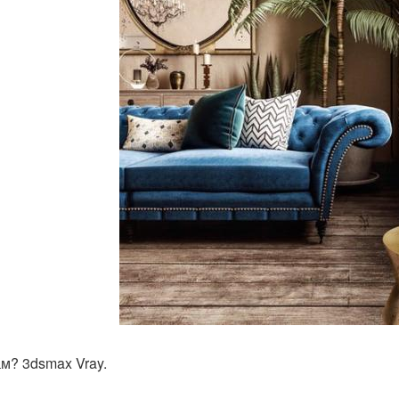
ам? 3dsmax Vray.