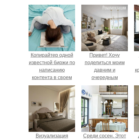
Копирайтер одной
Привет! Хочу
известной биржи по
поделиться моим
написанию
давним и
к
контента в своем
очередным
стихотворении
неопубликованным
описал всю суть
проектом.
копирайтерской
деятельности.
Визуализация
Среди сосен. Этот