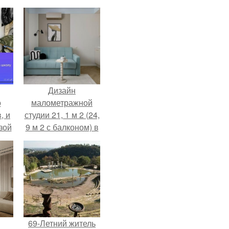
Дизайн
о
малометражной
, и
студии 21, 1 м 2 (24,
зой
9 м 2 с балконом) в
ы.
Краснодаре.
69-Летний житель