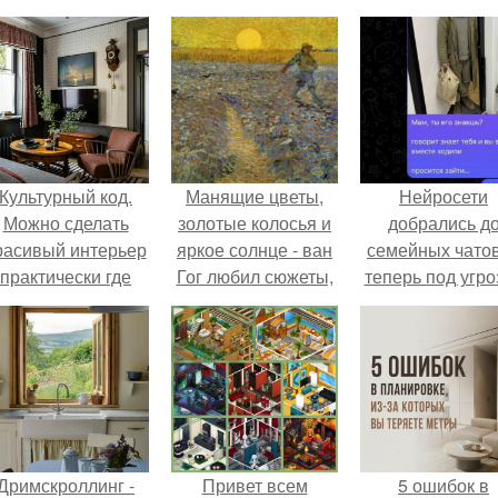
Культурный код.
Манящие цветы,
Нейросети
Можно сделать
золотые колосья и
добрались д
расивый интерьер
яркое солнце - ван
семейных чатов
практически где
Гог любил сюжеты,
теперь под угро
угодно.
которые требовали
мамины нерв
желтого.
Дримскроллинг -
Привет всем
5 ошибок в