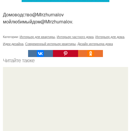
Домоводство@Mirzhurnalov
мойлюбимыйдом@Mirzhurnalov.
Категории:
Интерьер для квартиры
,
Интерьер частного дома
,
Интерьер для дома
,
Идеи дизайна
,
Современный интерьер квартиры
,
Дизайн интерьера дома
Читайте также
Художница - иллюстратор Cinzia Bolognesi создает
работы прямо за завтраком.