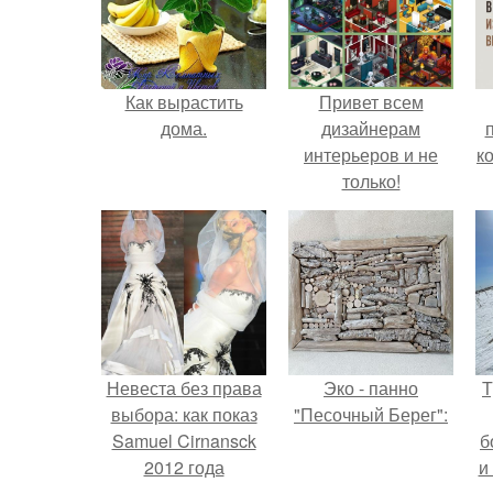
Как вырастить
Привет всем
дома.
дизайнерам
интерьеров и не
к
только!
Невеста без права
Эко - панно
Т
выбора: как показ
"Песочный Берег":
Samuel Cirnansck
б
2012 года
и