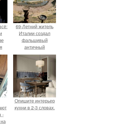
всё:
69-Летний житель
и
Италии создал
зе
фальшивый
я
античный
ки
амфитеатр и
го
долгое время
успешно выдавал
его за настоящее
историческое
наследие.
Опишите интерьер
ают
кухни в 2-3 словах.
 -
 на