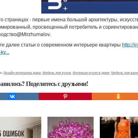
его страницах - первые имена большой архитектуры, искусст
мированный, просвещенный потребитель и сориентирован 
одство@Mirzhurnalov.
те далее статьи о современном интерьере квартиры
http://
-kv...
и:
Дизайн интерьера дома
,
Мебель для кухни
,
Интерьер кухни в доме
,
Мебель для ван
авилось? Поделитесь с друзьями!