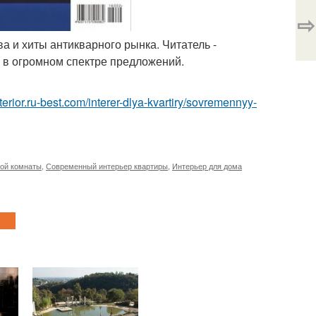
⇨
ва и хиты антикварного рынка. Читатель -
в огромном спектре предложений.
interior.ru-best.com/interer-dlya-kvartiry/sovremennyy-
ной комнаты
,
Современный интерьер квартиры
,
Интерьер для дома