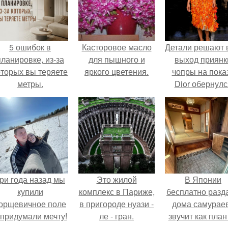
5 ошибок в
Касторовое масло
Детали решают 
планировке, из-за
для пышного и
выход приянк
оторых вы теряете
яркого цветения.
чопры на пока
метры.
Dior обернулс
шквалом крити
из-за небрежно
пошива.
ри года назад мы
Это жилой
В Японии
купили
комплекс в Париже,
бесплатно разд
орщевичное поле
в пригороде нуази -
дома самураев
 придумали мечту!
ле - гран.
звучит как план