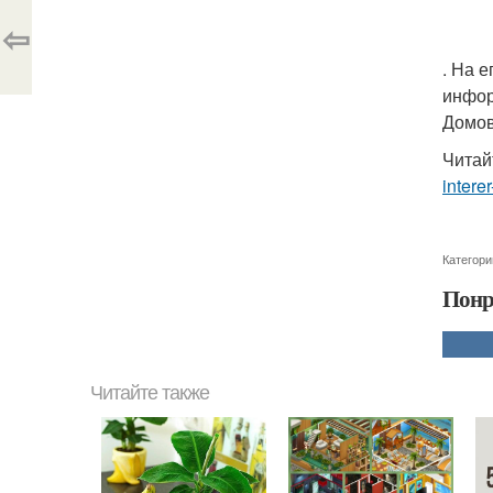
⇦
. На 
инфор
Домов
Читай
interer
Категори
Понр
Читайте также