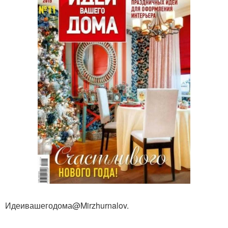
Идеивашегодома@Mirzhurnalov.