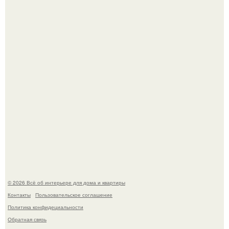
Откуда у дизайнера так много идей?
Привет всем дизайнерам интерьеров и не только!
© 2026 Всё об интерьере для дома и квартиры
Контакты
Пользовательское соглашение
Политика конфидециальности
Обратная связь