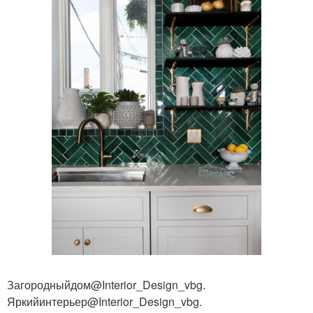
Загородныйдом@Interior_Design_vbg.
Яркийинтерьер@Interior_Design_vbg.