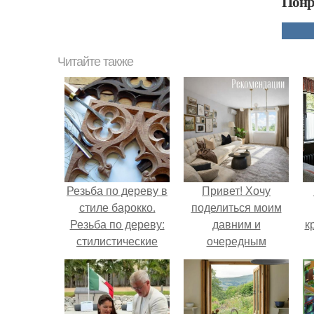
Понр
Читайте также
Резьба по дереву в
Привет! Хочу
стиле барокко.
поделиться моим
Резьба по дереву:
давним и
к
стилистические
очередным
направления и
неопубликованным
характерные узоры.
проектом.