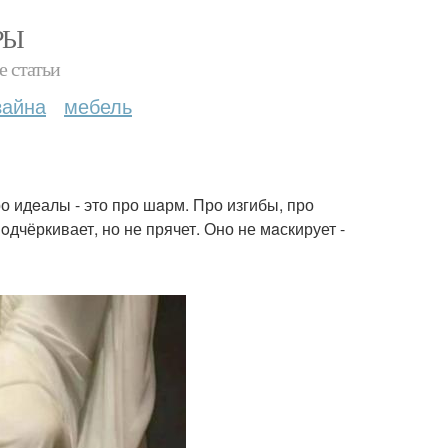
РЫ
е статьи
зайна
мебель
о идeалы - это про шaрм. Про изгибы, про
oдчёркивает, но не прячет. Оно не мaскирует -