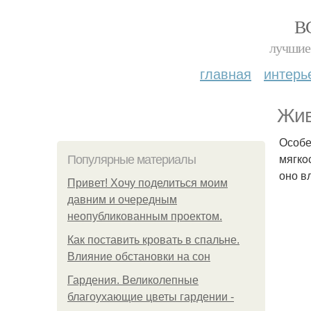
В
лучшие 
главная
интерь
Жив
Особе
мягкo
Популярные материалы
оно в
Привет! Хочу поделиться моим
давним и очередным
неопубликованным проектом.
Как поставить кровать в спальне.
Влияние обстановки на сон
Гардения. Великолепные
благоухающие цветы гардении -