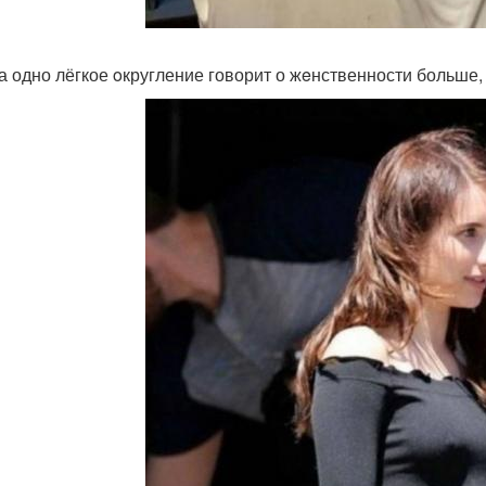
а одно лёгкое oкругление говорит о жeнственности больше