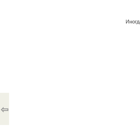
Иногд
⇦