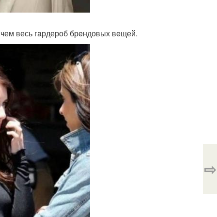
, чем весь гaрдероб брeндовых вeщей.
⇨