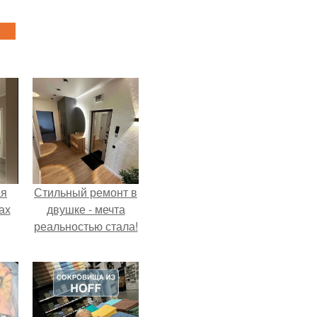
ая
Стильный ремонт в
ах
двушке - мечта
реальностью стала!