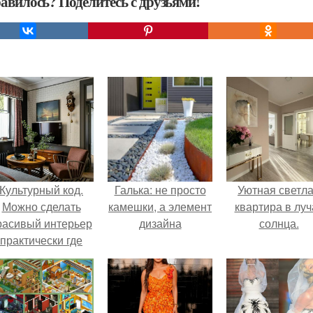
авилось? Поделитесь с друзьями!
Культурный код.
Галька: не просто
Уютная светл
Можно сделать
камешки, а элемент
квартира в луч
расивый интерьер
дизайна
солнца.
практически где
угодно.