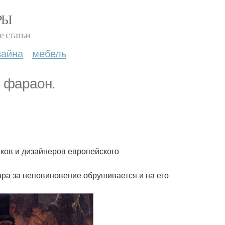
РЫ
е статьи
зайна
мебель
ь фараон.
ков и дизайнеров европейского
ра за неповиновение обрушивается и на его