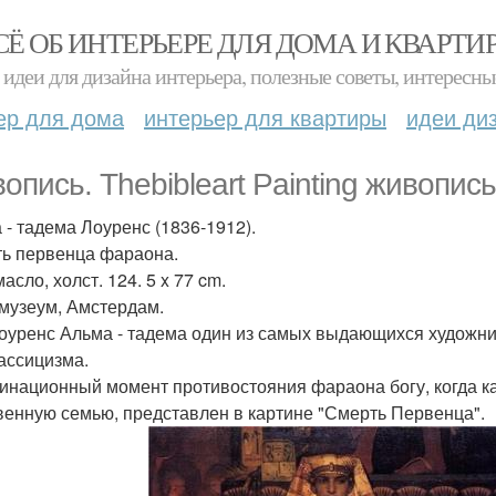
СЁ ОБ ИНТЕРЬЕРЕ ДЛЯ ДОМА И КВАРТИ
идеи для дизайна интерьера, полезные советы, интересны
ер для дома
интерьер для квартиры
идеи ди
опись. Thebibleart Painting живопис
 - тадема Лоуренс (1836-1912).
ь первенца фараона.
асло, холст. 124. 5 x 77 cm.
музеум, Амстердам.
оуренс Альма - тадема один из самых выдающихся художни
ассицизма.
инационный момент противостояния фараона богу, когда ка
венную семью, представлен в картине "Смерть Первенца".