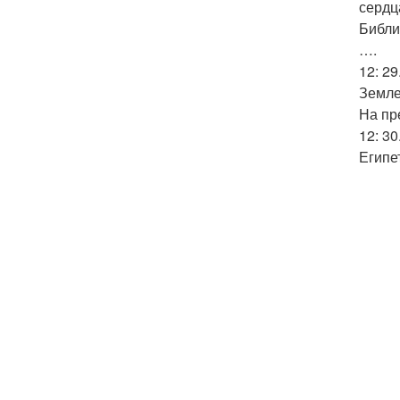
сердц
Библи
….
12: 2
Земле
На пр
12: 3
Египе