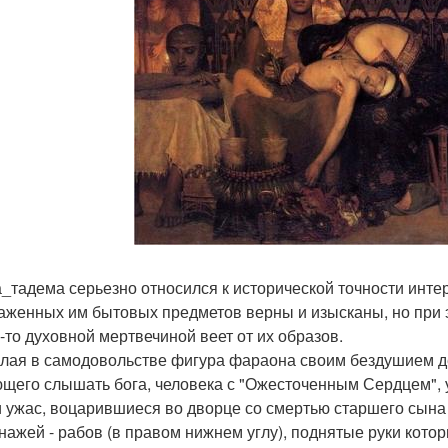
_тадема серьезно относился к исторической точности интер
аженных им бытовых предметов верны и изысканы, но при 
-то духовной мертвечиной веет от их образов.
лая в самодовольстве фигура фараона своим бездушием де
щего слышать бога, человека с "Ожесточенным Сердцем", 
и ужас, воцарившиеся во дворце со смертью старшего сын
нажей - рабов (в правом нижнем углу), поднятые руки кото