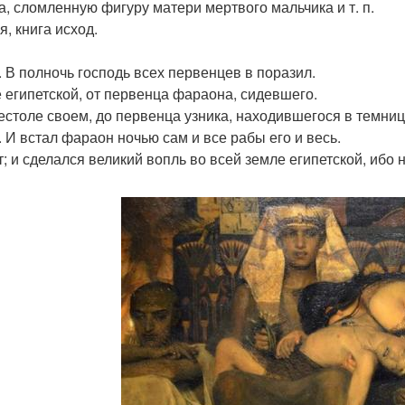
а, сломленную фигуру матери мертвого мальчика и т. п.
я, книга исход.
9. В полночь господь всех первенцев в поразил.
 египетской, от первенца фараона, сидевшего.
естоле своем, до первенца узника, находившегося в темнице
0. И встал фараон ночью сам и все рабы его и весь.
т; и сделался великий вопль во всей земле египетской, ибо 