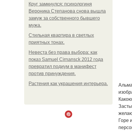
Круг замкнулся: психологиня
Вероника Степанова снова вышла
замуж за собственного бывшего
мужа.
Стильная квартира в светлых
приятных тонах.
Невеста без права выбора: как
показ Samuel Cirnansck 2012 года
превратил подиум в манифест
против принуждения.
Растения как украшения интерьера.
Альма
изобр
Какою
Засты
желаю
Горе 
персо