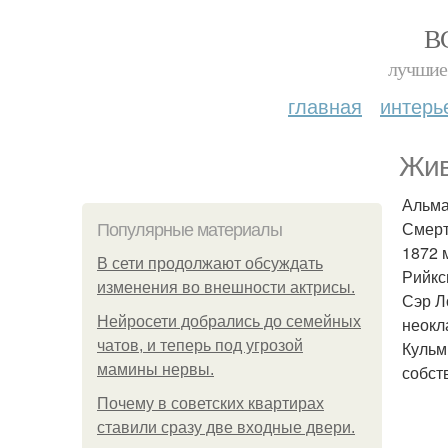
В
лучшие 
главная
интерь
Жив
Альма
Смерт
Популярные материалы
1872 м
В сети продолжают обсуждать
Рийкс
изменения во внешности актрисы.
Сэр Л
Нейросети добрались до семейных
неокл
чатов, и теперь под угрозой
Кульм
мамины нервы.
собст
Почему в советских квартирах
ставили сразу две входные двери.