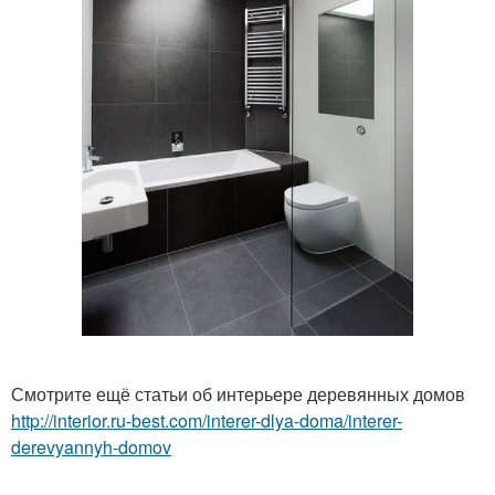
Смотрите ещё статьи об интерьере деревянных домов
http://interior.ru-best.com/interer-dlya-doma/interer-
derevyannyh-domov