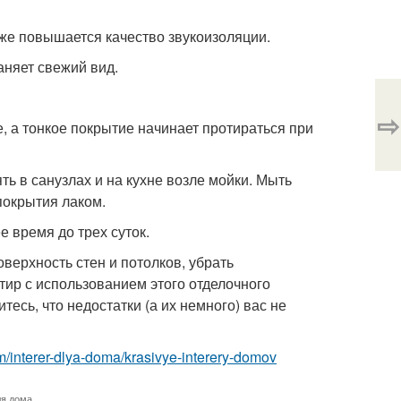
кже повышается качество звукоизоляции.
аняет свежий вид.
⇨
е, а тонкое покрытие начинает протираться при
ять в санузлах и на кухне возле мойки. Мыть
покрытия лаком.
е время до трех суток.
верхность стен и потолков, убрать
тир с использованием этого отделочного
есь, что недостатки (а их немного) вас не
com/interer-dlya-doma/krasivye-interery-domov
ля дома