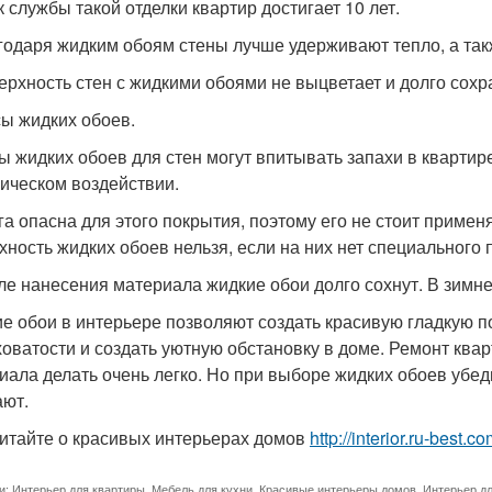
к службы такой отделки квартир достигает 10 лет.
агодаря жидким обоям стены лучше удерживают тепло, а та
верхность стен с жидкими обоями не выцветает и долго сохр
ы жидких обоев.
ры жидких обоев для стен могут впитывать запахи в квартир
ическом воздействии.
ага опасна для этого покрытия, поэтому его не стоит примен
хность жидких обоев нельзя, если на них нет специального 
сле нанесения материала жидкие обои долго сохнут. В зимне
е обои в интерьере позволяют создать красивую гладкую по
оватости и создать уютную обстановку в доме. Ремонт квар
иала делать очень легко. Но при выборе жидких обоев убедит
ют.
итайте о красивых интерьерах домов
http://interior.ru-best.
и:
Интерьер для квартиры
,
Мебель для кухни
,
Красивые интерьеры домов
,
Интерьер д