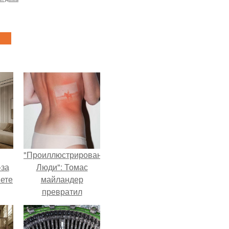
"Проиллюстрированные
-за
Люди": Томас
яете
майландер
превратил
солнечные ожоги в
арт - объект.