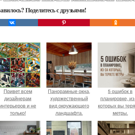
авилось? Поделитесь с друзьями!
Привет всем
Панорамные окна,
5 ошибок в
дизайнерам
художественный
планировке, из
интерьеров и не
вид окружающего
которых вы тер
только!
ландшафта.
метры.