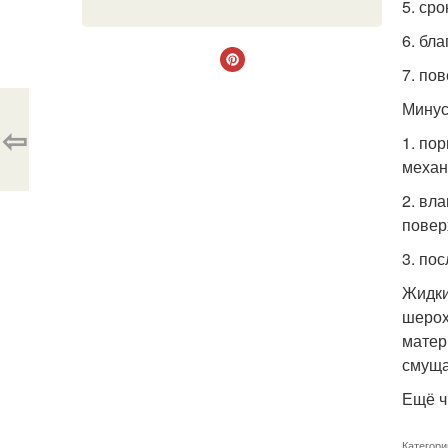
5. сро
6. бл
7. по
Минус
⇦
1. по
механ
2. вл
повер
3. по
Жидки
шерох
матер
смуща
Ещё ч
Категори