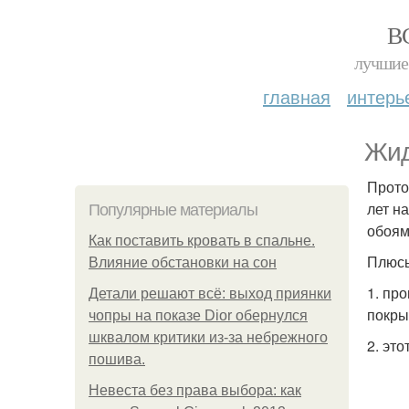
В
лучшие 
главная
интерь
Жид
Прото
лет н
Популярные материалы
обоям
Как поставить кровать в спальне.
Плюсы
Влияние обстановки на сон
1. пр
Детали решают всё: выход приянки
покры
чопры на показе Dior обернулся
шквалом критики из-за небрежного
2. эт
пошива.
Невеста без права выбора: как