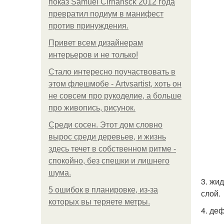
показ Samuel Cirnansck 2012 года
превратил подиум в манифест
против принуждения.
Привет всем дизайнерам
интерьеров и не только!
Стало интересно поучаствовать в
этом флешмобе - Artvsartist, хоть он
не совсем про рукоделие, а больше
про живопись, рисунок.
Среди сосен. Этот дом словно
вырос среди деревьев, и жизнь
здесь течет в собственном ритме -
спокойно, без спешки и лишнего
шума.
3. жи
5 ошибок в планировке, из-за
слой.
которых вы теряете метры.
4. де