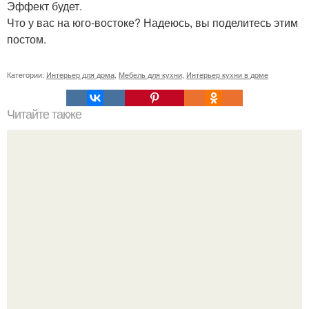
Эффект будет.
Что у вас на юго-востоке? Надеюсь, вы поделитесь этим
постом.
Категории:
Интерьер для дома
,
Мебель для кухни
,
Интерьер кухни в доме
Читайте также
Значение картина с волками. В том случае, если вы
любите вышивать, то наверняка задумывались о том,
что означает та или иная вышитая вами картина.