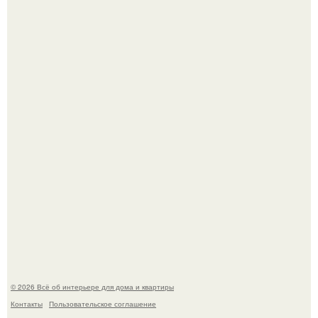
Среди сосен. Этот дом словно вырос среди деревьев, и
жизнь здесь течет в собственном ритме - спокойно, без
спешки и лишнего шума.
5 ошибок в планировке, из-за которых вы теряете метры.
© 2026 Всё об интерьере для дома и квартиры
Контакты
Пользовательское соглашение