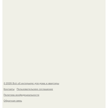
Детали решают всё: выход приянки чопры на показе Dior
обернулся шквалом критики из-за небрежного пошива.
Сокровища из Hoff.
© 2026 Всё об интерьере для дома и квартиры
Контакты
Пользовательское соглашение
Политика конфидециальности
Обратная связь