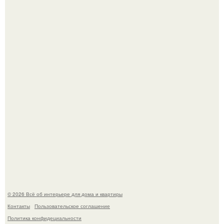
Опишите интерьер кухни в 2-3 словах.
Стало интересно поучаствовать в этом флешмобе -
Artvsartist, хоть он не совсем про рукоделие, а больше
про живопись, рисунок.
© 2026 Всё об интерьере для дома и квартиры
Контакты
Пользовательское соглашение
Политика конфидециальности