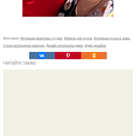
Категории:
Интерьер квартиры студии
,
Мебель для кухни
,
Интерьер кухни в доме
,
Стили интерьеров квартир
,
Дизайн интерьера дома
,
Идеи дизайна
Читайте также
Ваза из бутылки. Приступаем к уроку