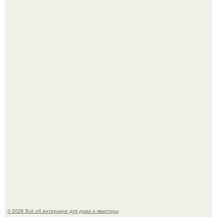
Нейросети добрались до семейных чатов, и теперь под
угрозой мамины нервы.
Дизайн малометражной студии 21, 1 м 2 (24, 9 м 2 с
балконом) в Краснодаре.
© 2026 Всё об интерьере для дома и квартиры