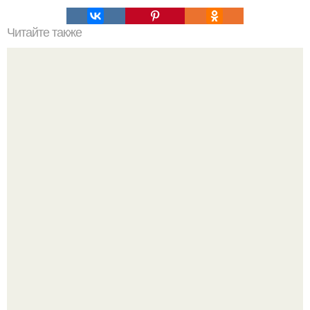
Читайте также
Значение картина с волками. В том случае, если вы
любите вышивать, то наверняка задумывались о том,
что означает та или иная вышитая вами картина.