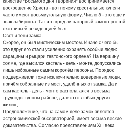
качестве "Восьмого дня Творения" воспринимается
воскрешение Христа - вот почему крестильные купели
часто имеют восьмиугольную форму. Число 8 - это ещё и
знак лабиринта. Так что вряд ли нагорный замок простой
охотничьей резиденцией был.
Свет и тени замка.
Скорее, он был мистическим местом. Иначе с чего бы
это вдруг его стали усиленно охранять особые люди:
сарацины и рыцари тевтонского ордена? На вершину
холма, где высился кастель - дель - монте, допускались
лишь избранные самим королём персоны. Порядок
поддерживали тоже исключительно доверенные люди,
причём собранные из мест, удалённых от замка. Да и
сам кастель - дель - монте располагался в весьма
труднодоступном районе, далеко от любых других
жилищ.
Предположение, что на самом деле замок является
астрономической обсерваторией, имеет весьма веские
доказательства. Согласно представлениям Xiii века