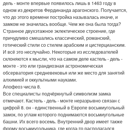
дель - монте впервые появилось лишь в 1463 году в
одном из декретов Фердинанда арагонского. Получается,
что до этого времени постройка называлась иначе, и
замком не значилась вообще. Чем же она была тогда?
Странное двухэтажное эклектическое строение, где
причудливо смешались классический, романский,
готический стили со стилем арабским и цистерцианским.
И всё это неслучайно. Некоторые из исследователей
склоняются к мысли, что на самом деле кастель - дель -
монте - это или грандиозная астрономическая
обсерватория средневековья или же место для занятий
алхимией и оккультными науками.
Апофеоз числа 8.
Все специалисты подчёркнутый символизм замка
отмечают. Кастель - дель - монте неразрывно связан с
цифрой 8. он - единственный в Европе восьмиугольный
замок, по углам которого поднимаются восьмиугольные
башни. Их всего восемь. Внутренний двор имеет также
форму восьмиугольника, где когда-то располагался