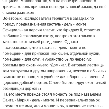
Сицилии. Маловероятно, что на фоне финансового
кризиса король принялся возводить новый замок, да ещё
с таким размахом.
Во-вторых, исследователи теряются в загадках по
поводу предназначения кастель - дель - монте.
Официальная версия гласит, что Фридрих II, страстно
любивший соколиную охоту, построил этот замок в
качестве охотничьей резиденции. Однако
настораживает, что в кастель - дель - монте нет
помещений для припасов, конюшен, отдельной кухни,
помещений для слуг, и убранство было чересчур
богатым для охотничьего "Домика". Винтовые лестницы
там закручены в другом направлении, нежели в обычных
замках: не вправо, что удобнее для обороны, а влево. И
церквеподобный портал. С чего бы это вдруг охотничьей
резиденции церковь?
На его месте прежде стоял монастырь под названием
Санта - Мария - дель - монте. И первоначально замок
носил то же имя, что и монастырь, а название кастель -