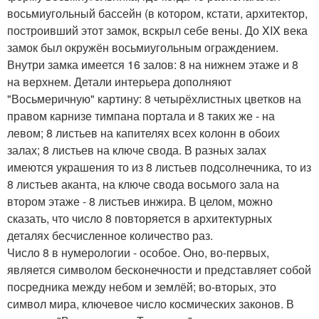
восьмиугольный бассейн (в котором, кстати, архитектор,
построивший этот замок, вскрыл себе вены. До XIX века
замок был окружён восьмиугольным ограждением.
Внутри замка имеется 16 залов: 8 на нижнем этаже и 8
на верхнем. Детали интерьера дополняют
"Восьмеричную" картину: 8 четырёхлистных цветков на
правом карнизе тимпана портала и 8 таких же - на
левом; 8 листьев на капителях всех колонн в обоих
залах; 8 листьев на ключе свода. В разных залах
имеются украшения то из 8 листьев подсолнечника, то из
8 листьев аканта, на ключе свода восьмого зала на
втором этаже - 8 листьев инжира. В целом, можно
сказать, что число 8 повторяется в архитектурных
деталях бесчисленное количество раз.
Число 8 в нумерологии - особое. Оно, во-первых,
является символом бесконечности и представляет собой
посредника между небом и землёй; во-вторых, это
символ мира, ключевое число космических законов. В