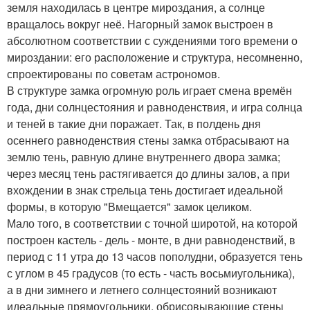
земля находилась в центре мироздания, а солнце
вращалось вокруг неё. Нагорный замок выстроен в
абсолютном соответствии с суждениями того времени о
мироздании: его расположение и структура, несомненно,
спроектированы по советам астрономов.
В структуре замка огромную роль играет смена времён
года, дни солнцестояния и равноденствия, и игра солнца
и теней в такие дни поражает. Так, в полдень дня
осеннего равноденствия стены замка отбрасывают на
землю тень, равную длине внутреннего двора замка;
через месяц тень растягивается до длины залов, а при
вхождении в знак стрельца тень достигает идеальной
формы, в которую "Вмещается" замок целиком.
Мало того, в соответствии с точной широтой, на которой
построен кастель - дель - монте, в дни равноденствий, в
период с 11 утра до 13 часов пополудни, образуется тень
с углом в 45 градусов (то есть - часть восьмиугольника),
а в дни зимнего и летнего солнцестояний возникают
идеальные прямоугольники, обрисовывающие стены