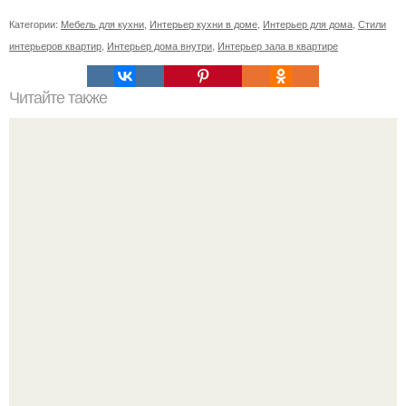
Категории:
Мебель для кухни
,
Интерьер кухни в доме
,
Интерьер для дома
,
Стили
интерьеров квартир
,
Интерьер дома внутри
,
Интерьер зала в квартире
Читайте также
Я когда-то прочитала, что кукла - это своеобразный
канал для связи и общения между нашим миром и
воображаемым.