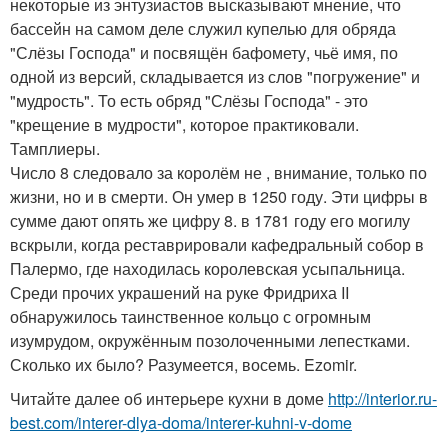
некоторые из энтузиастов высказывают мнение, что
бассейн на самом деле служил купелью для обряда
"Слёзы Господа" и посвящён бафомету, чьё имя, по
одной из версий, складывается из слов "погружение" и
"мудрость". То есть обряд "Слёзы Господа" - это
"крещение в мудрости", которое практиковали.
Тамплиеры.
Число 8 следовало за королём не , внимание, только по
жизни, но и в смерти. Он умер в 1250 году. Эти цифры в
сумме дают опять же цифру 8. в 1781 году его могилу
вскрыли, когда реставрировали кафедральный собор в
Палермо, где находилась королевская усыпальница.
Среди прочих украшений на руке Фридриха II
обнаружилось таинственное кольцо с огромным
изумрудом, окружённым позолоченными лепестками.
Сколько их было? Разумеется, восемь. Ezomir.
Читайте далее об интерьере кухни в доме
http://interior.ru-
best.com/interer-dlya-doma/interer-kuhni-v-dome