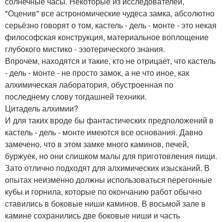
солнечные часы. Некоторые из исследователей,
"Оценив" все астрономические чудеса замка, абсолютно
серьёзно говорят о том, кастель - дель - монте - это некая
философская конструкция, материальное воплощение
глубокого мистико - эзотерического знания.
Впрочем, находятся и такие, кто не отрицает, что кастель
- дель - монте - не просто замок, а не что иное, как
алхимическая лаборатория, обустроенная по
последнему слову тогдашней техники.
Цитадель алхимии?
И для таких вроде бы фантастических предположений в
кастель - дель - монте имеются все основания. Давно
замечено, что в этом замке много каминов, печей,
буржуек, но они слишком малы для приготовления пищи.
Зато отлично подходят для алхимических изысканий. В
опытах неизменно должны использоваться перегонные
кубы и горнила, которые по окончанию работ обычно
ставились в боковые ниши каминов. В восьмой зале в
камине сохранились две боковые ниши и часть