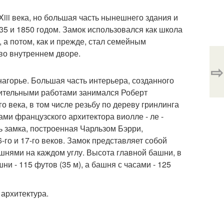
iii века, но большая часть нынешнего здания и
5 и 1850 годом. Замок использовался как школа
, а потом, как и прежде, стал семейным
во внутреннем дворе.
⇨
нагорье. Большая часть интерьера, созданного
вительными работами занимался Роберт
о века, в том числе резьбу по дереву гринлинга
ми французского архитектора виолле - ле -
ь замка, построенная Чарльзом Бэрри,
-го и 17-го веков. Замок представляет собой
шнями на каждом углу. Высота главной башни, в
ни - 115 футов (35 м), а башня с часами - 125
архитектура.