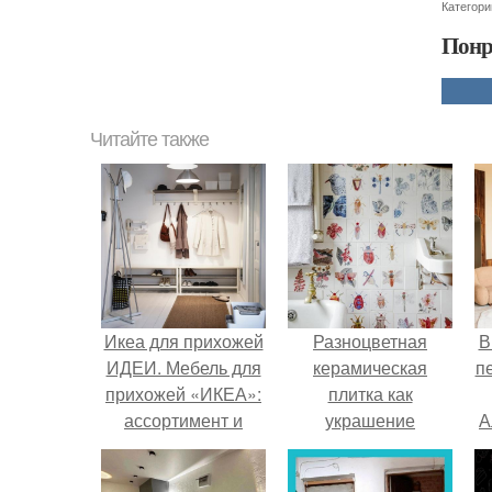
Категори
Понр
Читайте также
Икеа для прихожей
Разноцветная
В
ИДЕИ. Мебель для
керамическая
п
прихожей «ИКЕА»:
плитка как
ассортимент и
украшение
А
функциональные
интерьера.
особенности