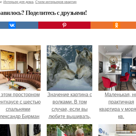
и:
Интерьер для дома
,
Стили интерьеров квартир
авилось? Поделитесь с друзьями!
 этом просторном
Значение картина с
Маленькая, н
ентхаусе с шестью
волками. В том
практичная
спальнями
случае, если вы
квартира у моря
лександр Бирман
любите вышивать,
кв.
живет со своей
то наверняка
семьей.
задумывались о