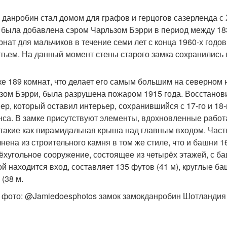
 данробин стал домом для графов и герцогов сазерленда с X
 была добавлена сэром Чарльзом Бэрри в период между 183
ернат для мальчиков в течение семи лет с конца 1960-х годов
тьем. На данный момент стены старого замка сохранились 
ке 189 комнат, что делает его самым большим на северном 
зом Бэрри, была разрушена пожаром 1915 года. Восстано
ер, который оставил интерьер, сохранившийся с 17-го и 18-г
нса. В замке присутствуют элементы, вдохновленные работа
 такие как пирамидальная крыша над главным входом. Част
нена из строительного камня в том же стиле, что и башни 16
ёхугольное сооружение, состоящее из четырёх этажей, с ба
ой находится вход, составляет 135 футов (41 м), круглые баш
(38 м.
 фото: @Jamiedoesphotos замок замокданробин Шотландия 