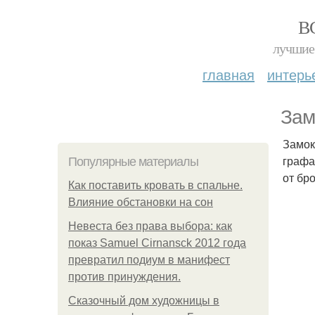
В
лучшие 
главная
интерь
Зам
Замок
графа
Популярные материалы
от бр
Как поставить кровать в спальне.
Влияние обстановки на сон
Невеста без права выбора: как
показ Samuel Cirnansck 2012 года
превратил подиум в манифест
против принуждения.
Сказочный дом художницы в