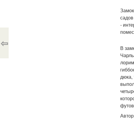
Замок
садов
- инт
помес
⇦
В зам
Чарль
лорим
гиббо
дюка,
выпол
четыр
котор
футов 
Автор