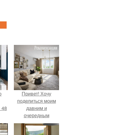
о
Привет! Хочу
поделиться моим
 48
давним и
очередным
неопубликованным
проектом.