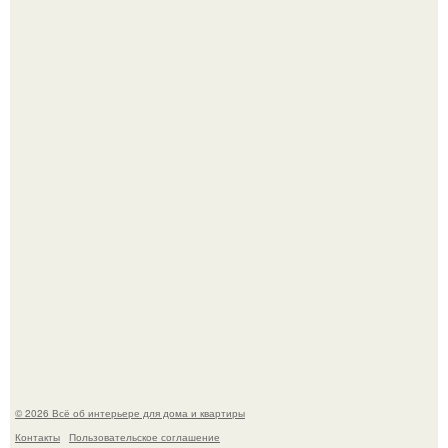
Три года назад мы купили борщевичное поле и
придумали мечту!
Преображение в ванной на ул. генерала Григорова, д.
36!
© 2026 Всё об интерьере для дома и квартиры
Контакты
Пользовательское соглашение