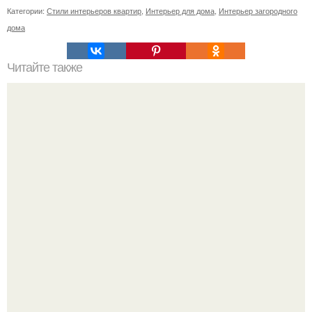
Категории:
Стили интерьеров квартир
,
Интерьер для дома
,
Интерьер загородного
дома
Читайте также
Как воспитать самостоятельную личность.