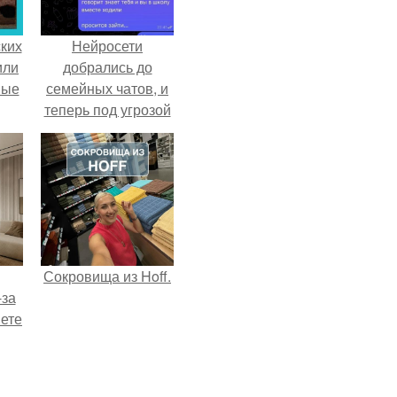
ких
Нейросети
или
добрались до
ные
семейных чатов, и
теперь под угрозой
мамины нервы.
Сокровища из Hoff.
-за
яете