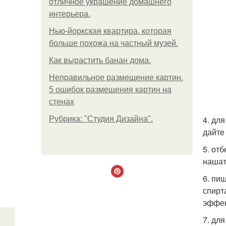
отличное украшение домашнего
интерьера.
Нью-йоркская квартира, которая
больше похожа на частный музей.
Как вырастить банан дома.
Неправильное размещение картин.
5 ошибок размещения картин на
стенах
4. дл
Рубрика: "Студия Дизайна".
дайте
5. от
нашат
6. пи
спирт
эффек
7. дл