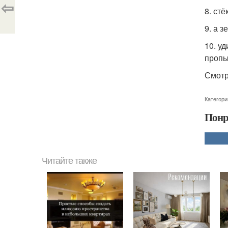
⇦
8. ст
9. а 
10. у
пропы
Смотр
Категори
Понр
Читайте также