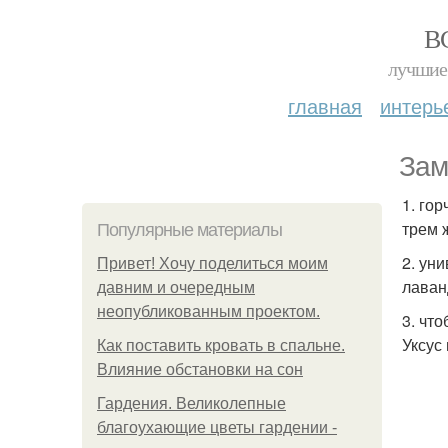
В
лучшие 
главная
интерь
Зам
1. го
трем 
Популярные материалы
2. ун
Привет! Хочу поделиться моим
лаван
давним и очередным
неопубликованным проектом.
3. что
Уксус
Как поставить кровать в спальне.
Влияние обстановки на сон
Гардения. Великолепные
благоухающие цветы гардении -