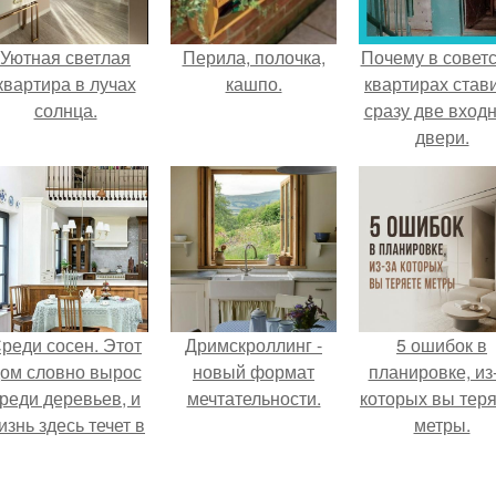
Уютная светлая
Перила, полочка,
Почему в советс
квартира в лучах
кашпо.
квартирах став
солнца.
сразу две вход
двери.
реди сосен. Этот
Дримскроллинг -
5 ошибок в
ом словно вырос
новый формат
планировке, из
реди деревьев, и
мечтательности.
которых вы тер
изнь здесь течет в
метры.
обственном ритме
- спокойно, без