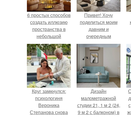
6 простых способов
Привет! Хочу
создать иллюзию
поделиться моим
пространства в
давним и
небольшой
очередным
квартире:
неопубликованным
проектом.
Круг замкнулся:
Дизайн
С
психологиня
малометражной
д
Вероника
студии 21, 1 м 2 (24,
с
Степанова снова
9 м 2 с балконом) в
ж
вышла замуж за
Краснодаре.
с
собственного