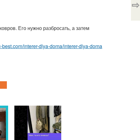
⇨
ковров. Его нужно разбросать, а затем
r.ru-best.com/interer-dlya-doma/interer-dlya-doma