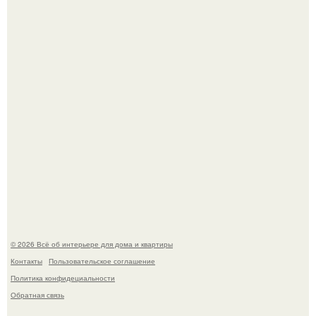
"Проиллюстрированные Люди": Томас майландер
превратил солнечные ожоги в арт - объект.
Детали решают всё: выход приянки чопры на показе Dior
обернулся шквалом критики из-за небрежного пошива.
© 2026 Всё об интерьере для дома и квартиры
Контакты
Пользовательское соглашение
Политика конфидециальности
Обратная связь