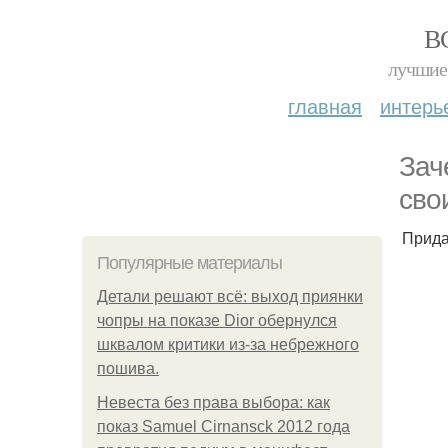
В
лучшие 
главная
интерь
Зач
сво
Прида
Популярные материалы
Детали решают всё: выход приянки
чопры на показе Dior обернулся
шквалом критики из-за небрежного
пошива.
Невеста без права выбора: как
показ Samuel Cirnansck 2012 года