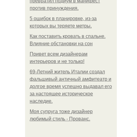
превратил подиум в манифест
против принуждения.
5 ошибок в планировке, из-за
которых вы теряете метры.
Как поставить кровать в спальне.
Влияние обстановки на сон
Привет всем дизайнерам
интерьеров и не только!
69-Летний житель Италии создал
фальшивый античный амфитеатр и
долгое время успешно выдавал его
за настоящее историческое
наследие.
Моя супруга тоже дизайнер
любимый стиль - Прованс.