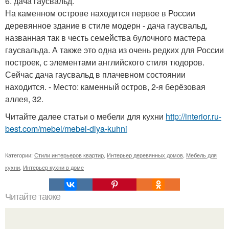
6. дача гаусвальд.
На каменном острове находится первое в России
деревянное здание в стиле модерн - дача гаусвальд,
названная так в честь семейства булочного мастера
гаусвальда. А также это одна из очень редких для России
построек, с элементами английского стиля тюдоров.
Сейчас дача гаусвальд в плачевном состоянии
находится. - Место: каменный остров, 2-я берёзовая
аллея, 32.
Читайте далее статьи о мебели для кухни
http://interior.ru-
best.com/mebel/mebel-dlya-kuhni
Категории:
Стили интерьеров квартир
,
Интерьер деревянных домов
,
Мебель для
кухни
,
Интерьер кухни в доме
Читайте также