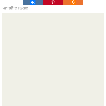
Читайте также
Как выбрать обогреватель.
Нейросети добрались до семейных чатов, и теперь под
угрозой мамины нервы.