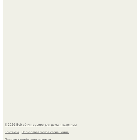
"Проиллюстрированные Люди": Томас майландер
превратил солнечные ожоги в арт - объект.
Эко - панно "Песочный Берег":
© 2026 Всё об интерьере для дома и квартиры
Контакты
Пользовательское соглашение
Политика конфидециальности