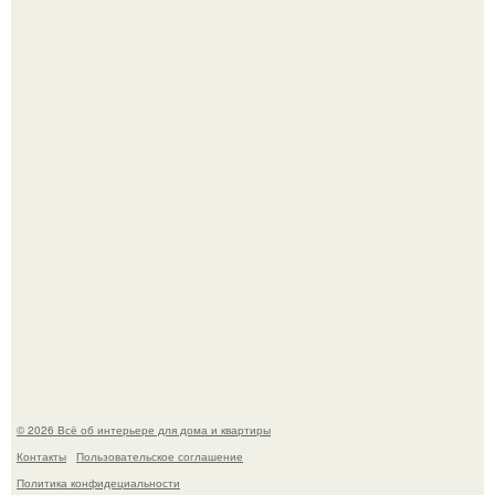
Три года назад мы купили борщевичное поле и
придумали мечту!
Стильная квартира в светлых приятных тонах.
© 2026 Всё об интерьере для дома и квартиры
Контакты
Пользовательское соглашение
Политика конфидециальности