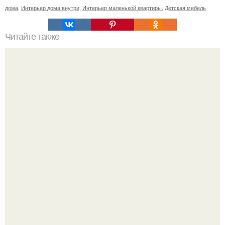
дома
,
Интерьер дома внутри
,
Интерьер маленькой квартиры
,
Детская мебель
Читайте также
Резьба по дереву в стиле барокко. Резьба по дереву:
стилистические направления и характерные узоры.