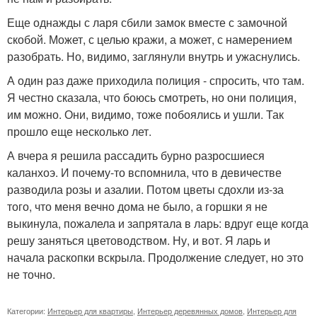
Еще однажды с ларя сбили замок вместе с замочной
скобой. Может, с целью кражи, а может, с намерением
разобрать. Но, видимо, заглянули внутрь и ужаснулись.
А один раз даже приходила полиция - спросить, что там.
Я честно сказала, что боюсь смотреть, но они полиция,
им можно. Они, видимо, тоже побоялись и ушли. Так
прошло еще несколько лет.
А вчера я решила рассадить бурно разросшиеся
каланхоэ. И почему-то вспомнила, что в девичестве
разводила розы и азалии. Потом цветы сдохли из-за
того, что меня вечно дома не было, а горшки я не
выкинула, пожалела и запрятала в ларь: вдруг еще когда
решу заняться цветоводством. Ну, и вот. Я ларь и
начала раскопки вскрыла. Продолжение следует, но это
не точно.
Категории:
Интерьер для квартиры
,
Интерьер деревянных домов
,
Интерьер для