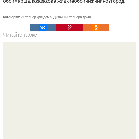
обоимаршалаказакова жидкиеобоинижнийновгород.
Категории:
Интерьер для дома
,
Дизайн интерьера дома
Читайте также
Сколько сохнут обои на флизелиновой основе после
поклейки. Когда высохнет клей?