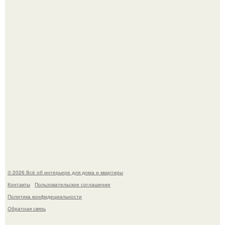
69-Летний житель Италии создал фальшивый античный
амфитеатр и долгое время успешно выдавал его за
настоящее историческое наследие.
Эко - панно "Песочный Берег":
© 2026 Всё об интерьере для дома и квартиры
Контакты
Пользовательское соглашение
Политика конфидециальности
Обратная связь