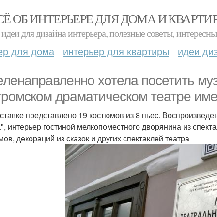
СЁ ОБ ИНТЕРЬЕРЕ ДЛЯ ДОМА И КВАРТИ
идеи для дизайна интерьера, полезные советы, интересны
ер для дома
интерьер для квартиры
идеи ди
еленаправленно хотела посетить му
тромском драматическом театре имен
ставке представлено 19 костюмов из 8 пьес. Воспроизведен
а", интерьер гостиной мелкопоместного дворянина из спек
мов, декораций из сказок и других спектаклей театра