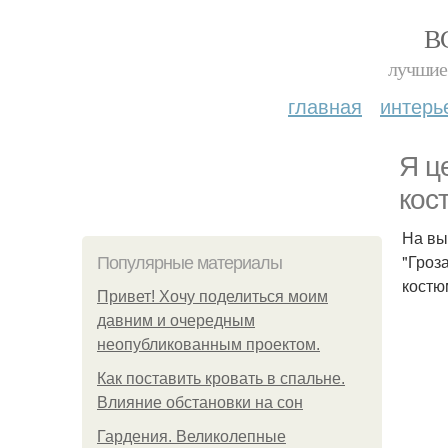
В
лучшие 
главная
интерь
Я ц
кос
На вы
"Гроз
Популярные материалы
костю
Привет! Хочу поделиться моим
давним и очередным
неопубликованным проектом.
Как поставить кровать в спальне.
Влияние обстановки на сон
Гардения. Великолепные