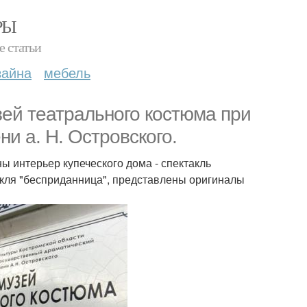
РЫ
е статьи
зайна
мебель
зей театрального костюма при
и а. Н. Островского.
ы интерьер купеческого дома - спектакль
такля "бесприданница", представлены оригиналы