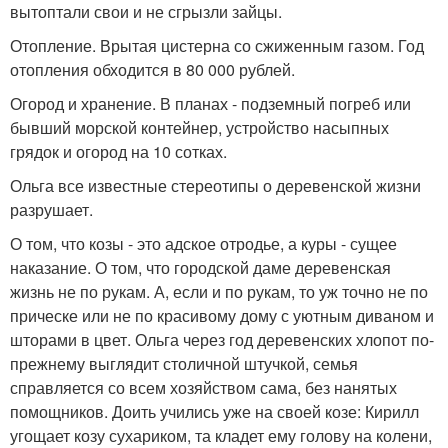
вытоптали свои и не сгрызли зайцы.
Отопление. Врытая цистерна со сжиженным газом. Год
отопления обходится в 80 000 рублей.
Огород и хранение. В планах - подземный погреб или
бывший морской контейнер, устройство насыпных
грядок и огород на 10 сотках.
Ольга все известные стереотипы о деревенской жизни
разрушает.
О том, что козы - это адское отродье, а куры - сущее
наказание. О том, что городской даме деревенская
жизнь не по рукам. А, если и по рукам, то уж точно не по
прическе или не по красивому дому с уютным диваном и
шторами в цвет. Ольга через год деревенских хлопот по-
прежнему выглядит столичной штучкой, семья
справляется со всем хозяйством сама, без нанятых
помощников. Доить учились уже на своей козе: Кирилл
угощает козу сухариком, та кладет ему голову на колени,