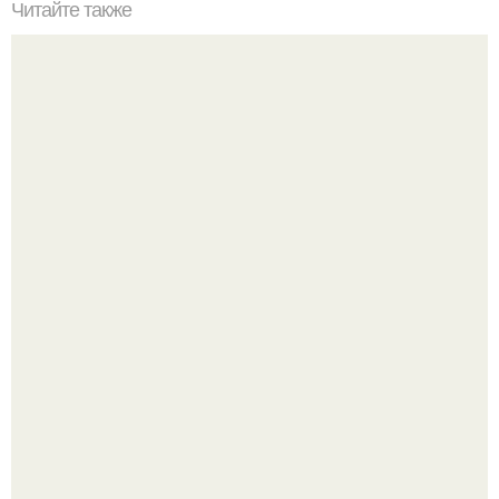
Читайте также
Арт - деко в интерьере гостинной: советы по
оформлению.
Почему в советских квартирах ставили сразу две
входные двери.