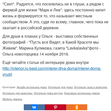
"Свет". Радуется, что поселилась не в глуши, а рядом с
фермой для жизни "Марк и Лев": здесь постоянно кипит
жизнь и формируется то, что называют местным
сообществом. А это, судя по всему, главное, чего пока не
хватает в российской деревне.
Для души в планах у Ольги - выставка собственных
фотографий - "Пусть все Видят, в Какой Красоте мы
Живем". Марина Куликова, газета "Lavkalavka"фото -
Ольга новоторцева 14 ноября 2016.
Ещё читайте статьи об интерьере дома внутри
http://interior.ru-best.com/interer-dlya-doma/interer-doma-
vnutri
Категории:
Дизайн интерьера дома
,
Интерьер для дома
,
Интерьер зала в квартире
,
Интерьер для квартиры
,
Интерьер дома внутри
,
Красивые интерьеры домов
,
Мебель диваны