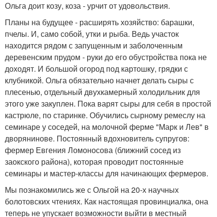
Ольга доит козу, коза - урчит от удовольствия.
Планы на будущее - расширять хозяйство: барашки,
пчелы. И, само собой, утки и рыба. Ведь участок
находится рядом с запущенным и заболоченным
деревенским прудом - руки до его обустройства пока не
доходят. И большой огород под картошку, грядки с
клубникой. Ольга обязательно начнет делать сыры с
плесенью, отдельный двухкамерный холодильник для
этого уже закуплен. Пока варят сыры для себя в простой
кастрюле, по старинке. Обучились сырному ремеслу на
семинаре у соседей, на молочной ферме "Марк и Лев" в
дворянинове. Постоянный вдохновитель супругов:
фермер Евгения Ломоносова (ближний сосед из
заокского района), которая проводит постоянные
семинары и мастер-классы для начинающих фермеров.
Мы познакомились же с Ольгой на 20-х научных
болотовских чтениях. Как настоящая провинциалка, она
теперь не упускает возможности выйти в местный