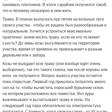
нанимать плотников. В итоге сарайчик получился такой,
что и человеку незазорно в нем жить.
Трава. В планах выпускать кур летом на вольные луга
своего участка - чтобы их рацион был разнообразным и
натуральным. Хочется устроиться максимально
практично: зачем косить траву, если ее кто-то может
съесть? До зимы козы выгуливаются на территории
участка, время от времени их привязывают к разным
деревьям или к забору.
Козы не выедают всю траву (они вообще едят очень
выборочно), так что такого газона, как после коровы или
коня, не получается. Вопрос выкоса участка остается
пока открытым. Первый год пришлось потратить много
сил на то, чтобы вычистить поросший бурьяном склон,
на котором расположено все поместье. Вот куры
выклевывают и вытаптывают траву в ноль. На
следующий год пара обязательно на электропастуха
потратится. Стоимость этого удовольствия - от 30 тысяч.