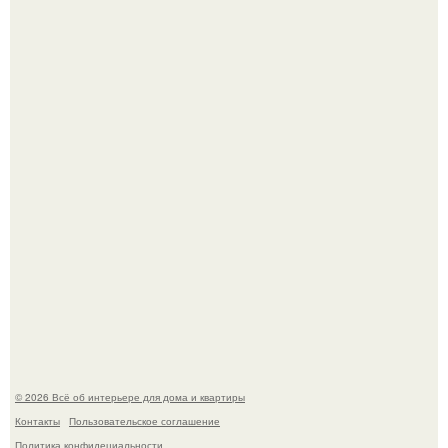
Сокровища из Hoff.
Эко - панно "Песочный Берег":
© 2026 Всё об интерьере для дома и квартиры
Контакты
Пользовательское соглашение
Политика конфидециальности