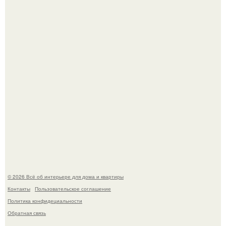
Привет всем дизайнерам интерьеров и не только!
"Проиллюстрированные Люди": Томас майландер
превратил солнечные ожоги в арт - объект.
© 2026 Всё об интерьере для дома и квартиры
Контакты
Пользовательское соглашение
Политика конфидециальности
Обратная связь