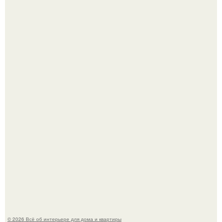
Двухкомнатная квартира в стиле сканди кинфолк и
мебелью 50-х годов в высотке на котельнической.
Литературная Москва. Дома - музеи писателей.
© 2026 Всё об интерьере для дома и квартиры