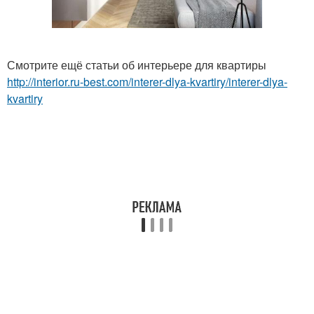
Смотрите ещё статьи об интерьере для квартиры
http://interior.ru-best.com/interer-dlya-kvartiry/interer-dlya-
kvartiry