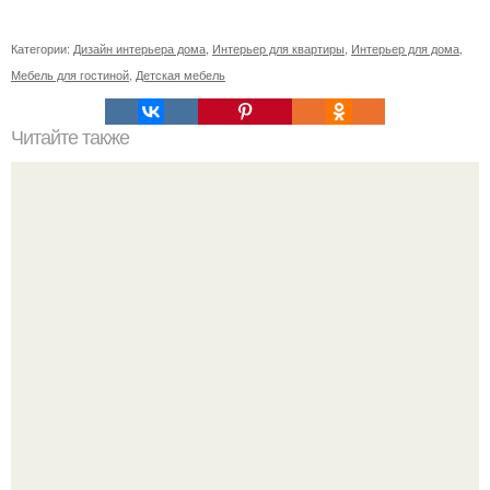
Категории:
Дизайн интерьера дома
,
Интерьер для квартиры
,
Интерьер для дома
,
Мебель для гостиной
,
Детская мебель
Читайте также
Фен - шуй: деньги в вашем доме.