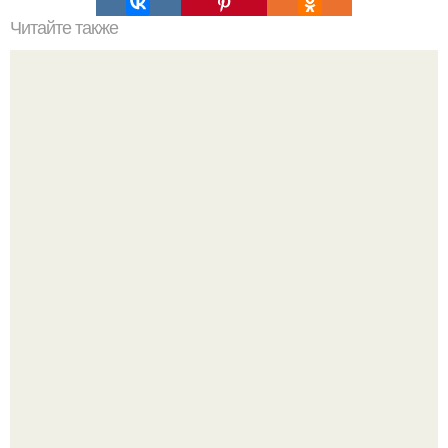
Читайте также
Квартира петербургского ресторатора Михаила Орлова в
посёлке юкки - с видом на лес, просторной верандой и
мебелью из Индии.