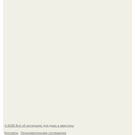
Стильная квартира в светлых приятных тонах.
Преображение в ванной на ул. генерала Григорова, д.
36!
© 2026 Всё об интерьере для дома и квартиры
Контакты
Пользовательское соглашение