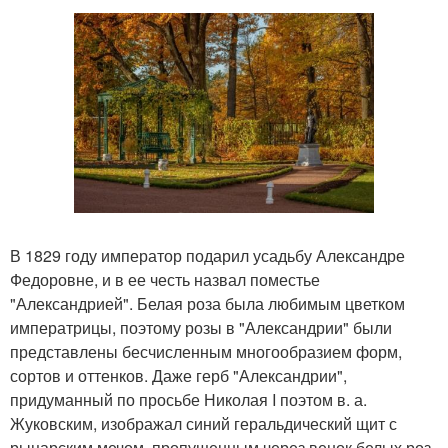
В 1829 году император подарил усадьбу Александре
Федоровне, и в ее честь назвал поместье
"Александрией". Белая роза была любимым цветком
императрицы, поэтому розы в "Александрии" были
представлены бесчисленным многообразием форм,
сортов и оттенков. Даже герб "Александрии",
придуманный по просьбе Николая I поэтом в. а.
Жуковским, изображал синий геральдический щит с
рыцарским мечом, пропущенным через венок белых роз.