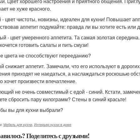
й. Цвет хорошего настроения и приятного общения. Пригл
ает не хуже красного.
 - цвет чистоты, новизны, идеален для кухни! Повышает апп
ствовав аппетит подумайте: правда ли вы хотите есть или 
ый - цвет умеренного аппетита. Та самая золотая середина.
хочется готовить салаты и пить смузи!
ие цвета не способствуют перееданию?
й снижает аппетит. Замечали, что его используют в дорогих
ения приходят не наедаться, а наслаждаться роскошью об
то хочет произвести впечатление.
ющий не очень совместимый с едой - синий. Кстати, замечен
ете сбросить пару килограмм? Стены в синий красьте!
 бы вы для кухни выбрали?
и:
Мебель для кухни
,
Интерьер кухни в доме
авилось? Поделитесь с друзьями!