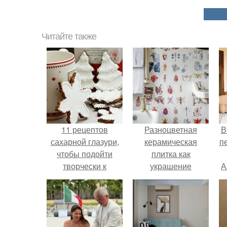
Читайте также
11 рецептов
Разноцветная
В
сахарной глазури,
керамическая
п
чтобы подойти
плитка как
творчески к
украшение
А
украшению
интерьера.
печенюшек.