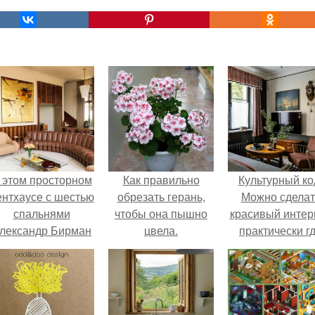
 этом просторном
Как правильно
Культурный ко
ентхаусе с шестью
обрезать герань,
Можно сделат
спальнями
чтобы она пышно
красивый интер
лександр Бирман
цвела.
практически г
живет со своей
угодно.
семьей.