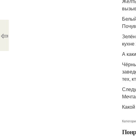
Жёлты
вызыв
Белый
Почув
⇦
Зелён
кухне 
А как
Чёрны
завед
тех, к
Следу
Мечта
Какой
Категори
Понр