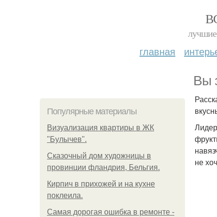
В
лучшие 
главная
интерь
Вы 
Расск
вкусн
Популярные материалы
Лидер
Визуализация квартиры в ЖК
фрукт
"Булычев".
навяз
Сказочный дом художницы в
не хо
провинции фландрия, Бельгия.
Кирпич в прихожей и на кухне
поклеила.
Самая дорогая ошибка в ремонте -