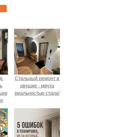
д.
Стильный ремонт в
ь
двушке - мечта
ьер
реальностью стала!
де