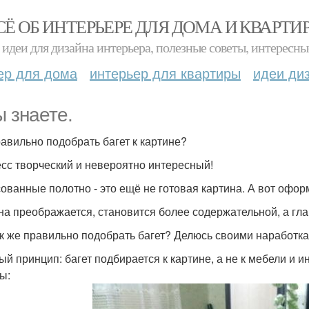
СЁ ОБ ИНТЕРЬЕРЕ ДЛЯ ДОМА И КВАРТИ
идеи для дизайна интерьера, полезные советы, интересны
ер для дома
интерьер для квартиры
идеи ди
ы знаете.
равильно подобрать багет к картине?
сс творческий и невероятно интересный!
ованные полотно - это ещё не готовая картина. А вот оформ
на преображается, становится более содержательной, а гла
ак же правильно подобрать багет? Делюсь своими наработк
ый принцип: багет подбирается к картине, а не к мебели и и
ы: