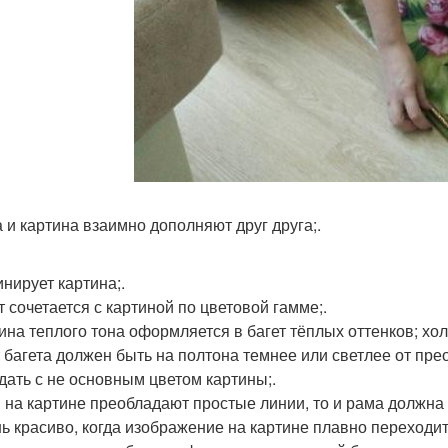
а и картина взаимно дополняют друг друга;.
инирует картина;.
т сочетается с картиной по цветовой гамме;.
тина теплого тона оформляется в багет тёплых оттенков; хол
т багета должен быть на полтона темнее или светлее от пре
дать с не основным цветом картины;.
и на картине преобладают простые линии, то и рама должна 
нь красиво, когда изображение на картине плавно переходит