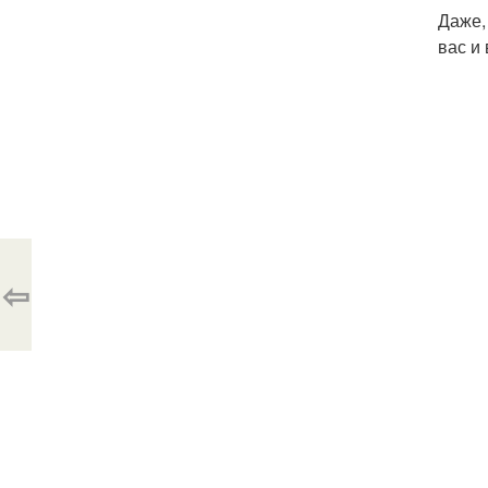
Даже,
вас и
⇦