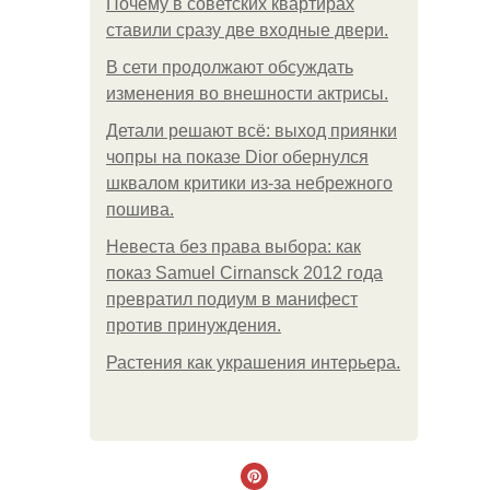
Почему в советских квартирах
ставили сразу две входные двери.
В сети продолжают обсуждать
изменения во внешности актрисы.
Детали решают всё: выход приянки
чопры на показе Dior обернулся
шквалом критики из-за небрежного
пошива.
Невеста без права выбора: как
показ Samuel Cirnansck 2012 года
превратил подиум в манифест
против принуждения.
Растения как украшения интерьера.