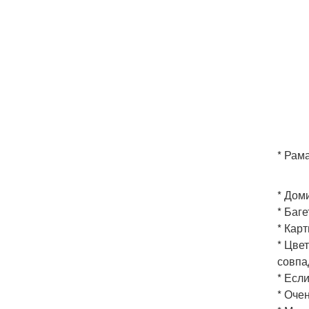
* Рам
* Дом
* Баге
* Кар
* Цве
совпа
* Есл
* Оче