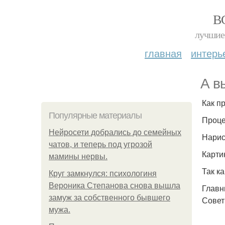
В
лучшие 
главная
интерь
А в
Как п
Популярные материалы
Проце
Нейросети добрались до семейных
Нарис
чатов, и теперь под угрозой
Карти
мамины нервы.
Так к
Круг замкнулся: психологиня
Вероника Степанова снова вышла
Главн
замуж за собственного бывшего
Совет
мужа.