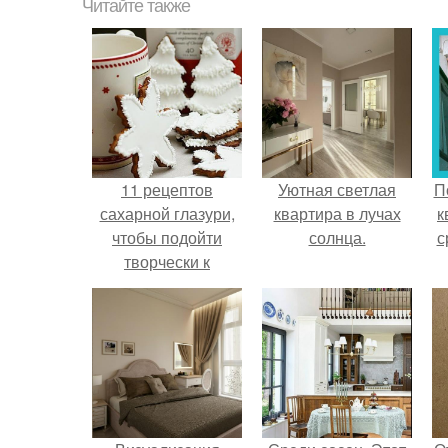
Читайте также
11 рецептов
Уютная светлая
П
сахарной глазури,
квартира в лучах
к
чтобы подойти
солнца.
с
творчески к
украшению
печенюшек.