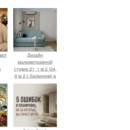
ают
Дизайн
малометражной
о
студии 21, 1 м 2 (24,
9 м 2 с балконом) в
Краснодаре.