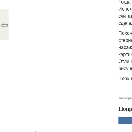
Тогда
Испол
счита
⇦
сдела
Похож
стери
насаж
карти
Отлич
рисун
Вдохн
Категори
Понр