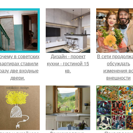
очему в советских
Дизайн - проект
В сети продолж
вартирах ставили
кухни - гостиной 15
обсуждать
разу две входные
кв.
изменения в
двери.
внешности
актрисы.