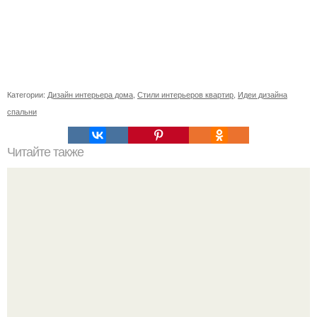
Категории:
Дизайн интерьера дома
,
Стили интерьеров квартир
,
Идеи дизайна
спальни
Читайте также
Значение картина с волками. В том случае, если вы
любите вышивать, то наверняка задумывались о том,
что означает та или иная вышитая вами картина.