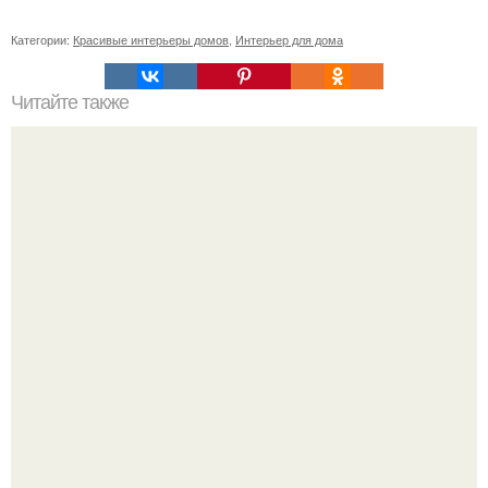
Категории:
Красивые интерьеры домов
,
Интерьер для дома
Читайте также
Значение картина с волками. В том случае, если вы
любите вышивать, то наверняка задумывались о том,
что означает та или иная вышитая вами картина.