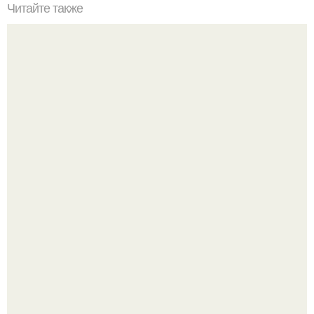
Читайте также
Резьба по дереву в стиле барокко. Резьба по дереву:
стилистические направления и характерные узоры.
Уютная светлая квартира в лучах солнца.