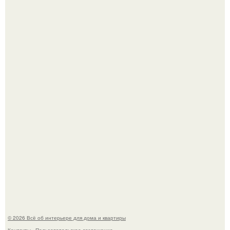
Эко - панно "Песочный Берег":
Три года назад мы купили борщевичное поле и
придумали мечту!
© 2026 Всё об интерьере для дома и квартиры
Контакты
Пользовательское соглашение