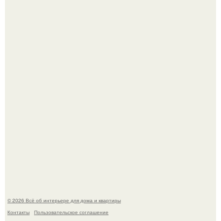
Три года назад мы купили борщевичное поле и
придумали мечту!
Стильная квартира в светлых приятных тонах.
© 2026 Всё об интерьере для дома и квартиры
Контакты
Пользовательское соглашение