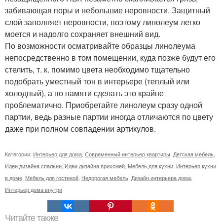
забивающая поры и небольшие неровности. Защитный
слой заполняет неровности, поэтому линолеум легко
моется и надолго сохраняет внешний вид.
По возможности осматривайте образцы линолеума
непосредственно в том помещении, куда позже будут его
стелить, т. к. помимо цвета необходимо тщательно
подобрать уместный тон в интерьере (теплый или
холодный), а по памяти сделать это крайне
проблематично. Приобретайте линолеум сразу одной
партии, ведь разные партии иногда отличаются по цвету
даже при полном совпадении артикулов.
Категории:
Интерьер для дома
,
Современный интерьер квартиры
,
Детская мебель
,
Идеи дизайна спальни
,
Идеи дизайна прихожей
,
Мебель для кухни
,
Интерьер кухни
в доме
,
Мебель для гостиной
,
Недорогая мебель
,
Дизайн интерьера дома
,
Интерьер дома внутри
Читайте также