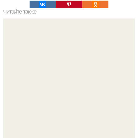
Читайте также
Деньги в углах квартиры. Народные приметы на
богатство
Невеста без права выбора: как показ Samuel Cirnansck