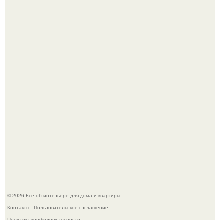
Круг замкнулся: психологиня Вероника Степанова снова
вышла замуж за собственного бывшего мужа.
Визуализация квартиры в ЖК "Булычев".
© 2026 Всё об интерьере для дома и квартиры
Контакты
Пользовательское соглашение
Политика конфидециальности