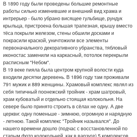
В 1890 году были проведены большие ремонтные
работы сильно изменившие и внешний вид храма и
интрерьер - было убрано висящее гульбище, рундук
крыльца, пристроена большая трапезная, крышу вместо
тёса покрыли железом, стены обшили досками и
покрасили краской, уничтожили все элементы
первоначального декоративного убранства, тябловый
иконостас заменили на каркасный, потолок перекрыли
расписным "Небом".
В 19 веке пияла была центром крупной волости куда
входили десятки деревень. В 1896 году там проживали
791 мужик и 889 женщины. Храмовый комплекс являл из
себя типичный поонежский тройник - храм шатровый,
храм кубоватый и отдельно стоящая колокольня. На
севере было принято строить в сёлах не одну. А две
церкви: одну поменьше - зимнюю, огромную и нарядную
- летнюю. Такой комплекс "Тройник назывался". До
нашего времени дошло (подчас с восстановленной по
старым фото колокольней, как в варзуге) 5 комплексов