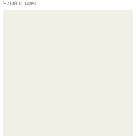
Читайте также
Чудо напиток - почти панацея - этот напиток умирающего
на ноги поставит!
Выходные в Тобольске провели.